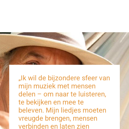
„Ik wil de bijzondere sfeer van
mijn muziek met mensen
delen – om naar te luisteren,
te bekijken en mee te
beleven. Mijn liedjes moeten
vreugde brengen, mensen
verbinden en laten zien