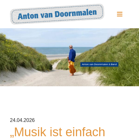
Zum
Inhalt
Toggle
Navigat
springen
News
Streaming
&
Downloads
Alben
&
DVDs
24.04.2026
Über
„Musik ist einfach
Anton