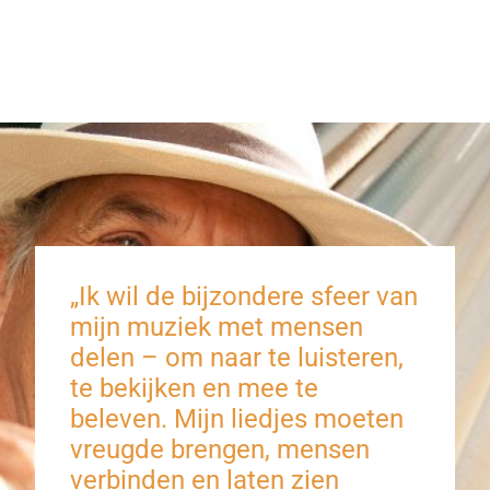
„Ik wil de bijzondere sfeer van
mijn muziek met mensen
delen – om naar te luisteren,
te bekijken en mee te
beleven. Mijn liedjes moeten
vreugde brengen, mensen
verbinden en laten zien